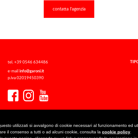
contatta l'agenzia
TIP
tel. +39 0546 634486
e-mail
info@garoni.it
p.iva 02019450390
uesto utilizzati si avvalgono di cookie necessari al funzionamento ed utili 
are il consenso a tutti o ad alcuni cookie, consulta la
cookie policy
.