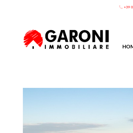
+39 
HO