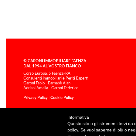
© GARONI IMMOBILIARE FAENZA
DAL 1994 AL VOSTRO FIANCO
Corso Europa, 5 Faenza (RA)
Consulenti immobiliari e Periti Esperti
Garoni Fabio - Barnabè Alan
Adriani Amalia - Garoni Federico
Privacy Policy
|
Cookie Policy
Informativa
Questo sito o gli strumenti terzi da q
policy. Se vuoi saperne di più o neg