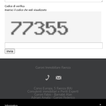
Codice di verifica
Inserisci il codice che vedi visualizzato
invia
Garoni Immobiliare Faenza
Corso Europa, 5 Faenza (RA)
Consulenti immobiliari e Periti Esperti
Garoni Fabio - Barnabè Alan
Adriani Amalia - Garoni Federico
Privacy Policy
|
Cookie Policy
×
Informativa