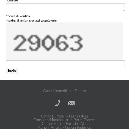
richieste
Codice di verifica
Inserisci il codice che vedi visualizzato
invia
Garoni Immobiliare Faenza
Corso Europa, 5 Faenza (RA)
Consulenti immobiliari e Periti Esperti
Garoni Fabio - Barnabè Alan
Adriani Amalia - Garoni Federico