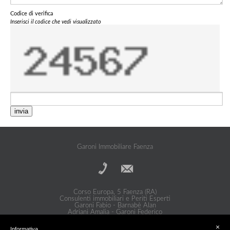
Codice di verifica
Inserisci il codice che vedi visualizzato
invia
Garoni Immobiliare Faenza
Corso Europa, 5 Faenza (RA)
Consulenti immobiliari e Periti Esperti
Garoni Fabio - Barnabè Alan
Adriani Amalia - Garoni Federico
Privacy Policy
|
Cookie Policy
×
Informativa