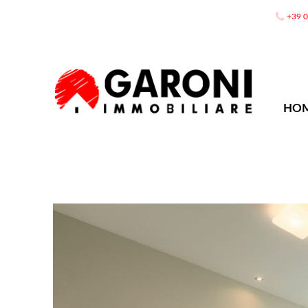
+39 
HO