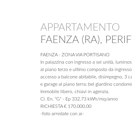
APPARTAMENTO
FAENZA (RA), PER
FAENZA - ZONA VIA PORTISANO
In palazzina con ingresso a sei unità, lumin
al piano terzo e ultimo composto da ingresso
accesso a balcone abitabile, disimpegno, 3 c
e garage al piano terra; bel giardino condomi
Immobile libero, chiavi in agenzia.
Cl. En. "G" - Ep 332,73 kWh/mq/anno
RICHIESTA € 170.000,00
-foto arredate con ai-