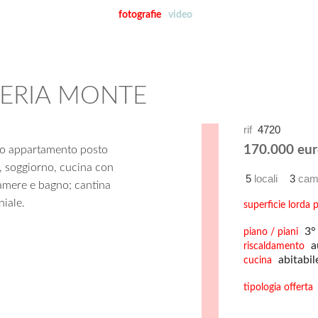
fotografie
video
IFERIA MONTE
rif
4720
170.000 eur
oso appartamento posto
, soggiorno, cucina con
5
locali
3
cam
amere e bagno; cantina
niale.
superficie lorda p
3° 
piano / piani
a
riscaldamento
abitabil
cucina
tipologia offerta