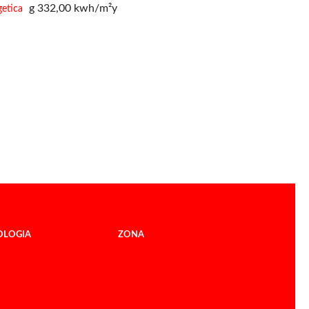
g
332,00 k
w
h/m²
y
getica
OLOGIA
ZONA