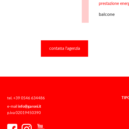
prestazione ener
balcone
contatta l'agenzia
TIP
tel. +39 0546 634486
e-mail
info@garoni.it
p.iva 02019450390