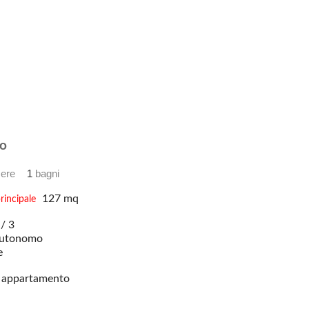
o
ere
1
bagni
127 mq
rincipale
/ 3
utonomo
e
appartamento