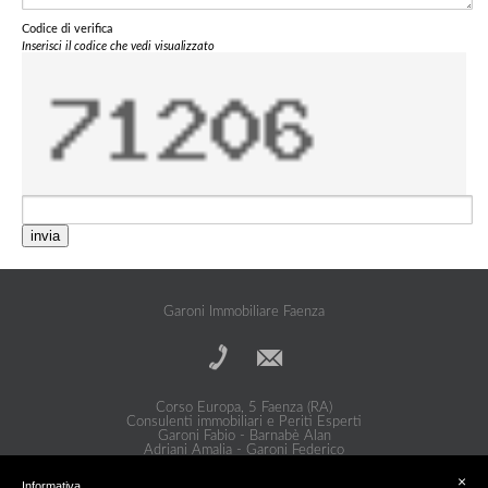
Codice di verifica
Inserisci il codice che vedi visualizzato
invia
Garoni Immobiliare Faenza
Corso Europa, 5 Faenza (RA)
Consulenti immobiliari e Periti Esperti
Garoni Fabio - Barnabè Alan
Adriani Amalia - Garoni Federico
Privacy Policy
|
Cookie Policy
×
Informativa