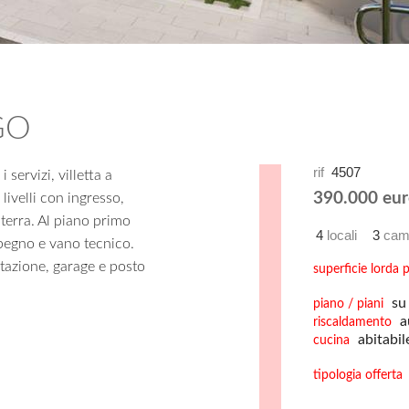
GO
rif
4507
 servizi, villetta a
390.000 eur
livelli con ingresso,
 terra. Al piano primo
4
locali
3
cam
pegno e vano tecnico.
itazione, garage e posto
superficie lorda p
su 
piano / piani
a
riscaldamento
abitabil
cucina
tipologia offerta