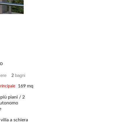
o
ere
2
bagni
169 mq
rincipale
più piani / 2
utonomo
e
villa a schiera