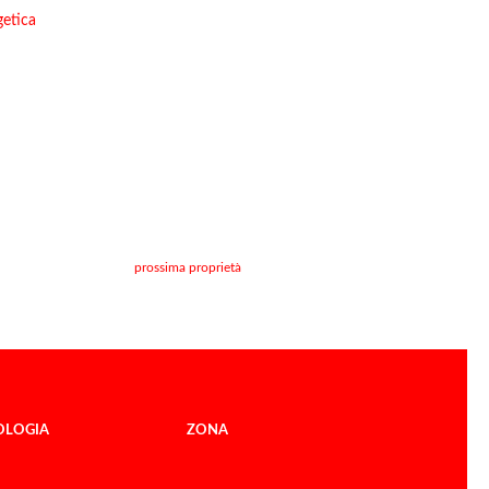
getica
prossima proprietà
OLOGIA
ZONA