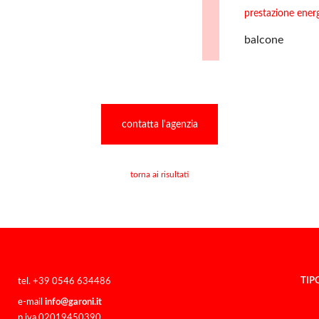
prestazione ener
balcone
contatta l'agenzia
torna ai risultati
TIP
tel. +39 0546 634486
e-mail
info@garoni.it
p.iva 02019450390