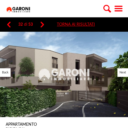
32
di
53
TORNA AI RISULTATI
Back
Next
APPARTAMENTO