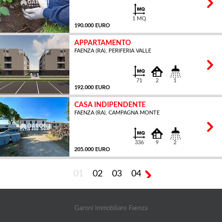
1 MQ
190.000 EURO
APPARTAMENTO
FAENZA (RA), PERIFERIA VALLE
71
2
1
192.000 EURO
CASA INDIPENDENTE
FAENZA (RA), CAMPAGNA MONTE
MQ
336
9
2
205.000 EURO
01
02
03
04
MQ
Garoni Immobiliare Faenza