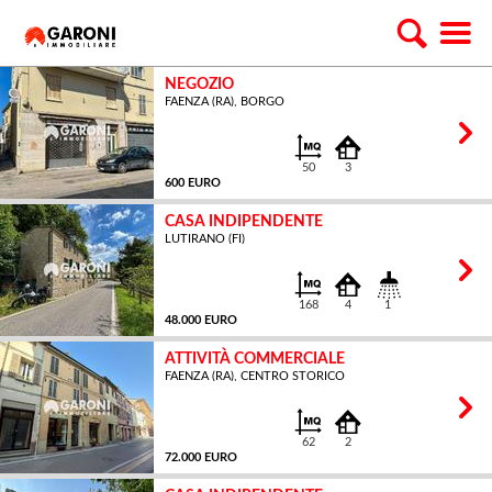
NEGOZIO
FAENZA (RA), BORGO
50
3
600 EURO
CASA INDIPENDENTE
LUTIRANO (FI)
MQ
168
4
1
48.000 EURO
ATTIVITÀ COMMERCIALE
FAENZA (RA), CENTRO STORICO
MQ
62
2
72.000 EURO