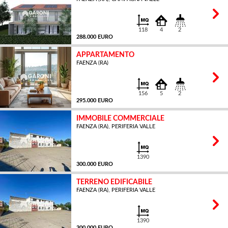
MQ
118
4
2
288.000 EURO
APPARTAMENTO
FAENZA (RA)
MQ
156
5
2
295.000 EURO
IMMOBILE COMMERCIALE
FAENZA (RA), PERIFERIA VALLE
MQ
1390
300.000 EURO
TERRENO EDIFICABILE
FAENZA (RA), PERIFERIA VALLE
MQ
1390
300.000 EURO