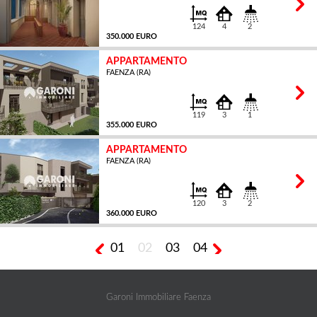
124
4
2
350.000 EURO
APPARTAMENTO
FAENZA (RA)
MQ
119
3
1
355.000 EURO
APPARTAMENTO
FAENZA (RA)
MQ
120
3
2
360.000 EURO
01
02
03
04
MQ
Garoni Immobiliare Faenza