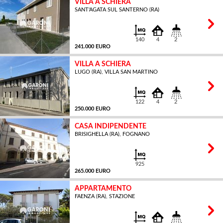
VILLA A SCHIERA
SANT'AGATA SUL SANTERNO (RA)
MQ
140
4
2
241.000 EURO
VILLA A SCHIERA
LUGO (RA), VILLA SAN MARTINO
MQ
122
4
2
250.000 EURO
CASA INDIPENDENTE
BRISIGHELLA (RA), FOGNANO
MQ
925
265.000 EURO
APPARTAMENTO
FAENZA (RA), STAZIONE
MQ