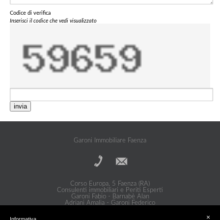
Codice di verifica
Inserisci il codice che vedi visualizzato
invia
Garoni Immobiliare Faenza
Corso Europa, 5 Faenza (RA)
Consulenti immobiliari e Periti Esperti
Garoni Fabio - Barnabè Alan
Adriani Amalia - Garoni Federico
Privacy Policy
|
Cookie Policy
×
Informativa