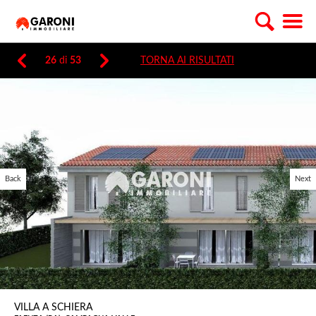
26
di
53
TORNA AI RISULTATI
Back
Next
VILLA A SCHIERA