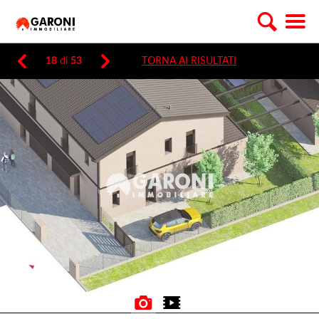
18
di
53
TORNA AI RISULTATI