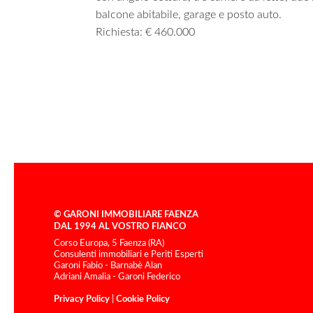
balcone abitabile, garage e posto auto.
Richiesta: € 460.000
© GARONI IMMOBILIARE FAENZA
DAL 1994 AL VOSTRO FIANCO
Corso Europa, 5 Faenza (RA)
Consulenti immobiliari e Periti Esperti
Garoni Fabio - Barnabè Alan
Adriani Amalia - Garoni Federico
Privacy Policy
|
Cookie Policy