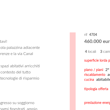
rif
4704
460.000 eur
tavi!
cola palazzina adiacente
4
locali
3
cam
irenze e la via Canal
superficie lorda p
azi abitativi arricchiti
2° 
piano / piani
 contesto del tutto
a
riscaldamento
 tecnologie di risparmio
abitabil
cucina
tipologia offerta
ngresso su soggiorno
prestazione ener
bagni finestrati, ampio