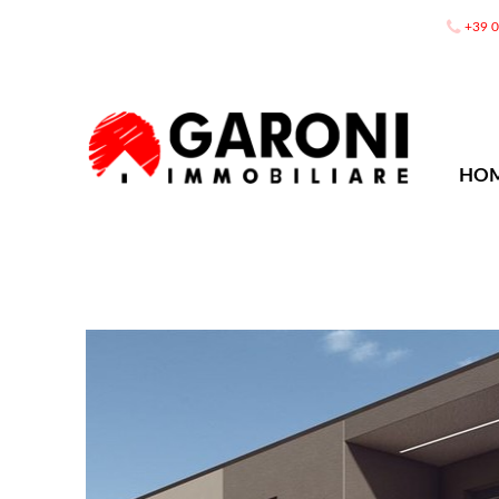
+39 
HO