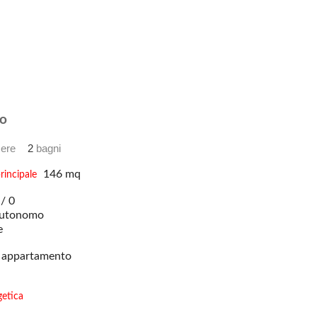
o
ere
2
bagni
146 mq
rincipale
/ 0
utonomo
e
appartamento
getica