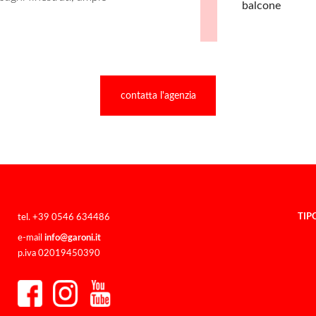
balcone
contatta l'agenzia
TIP
tel. +39 0546 634486
e-mail
info@garoni.it
p.iva 02019450390