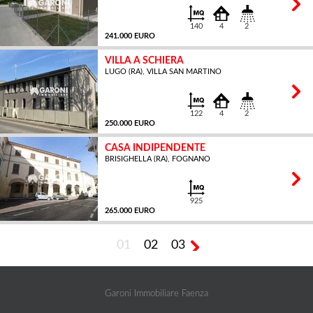
140
4
2
241.000 EURO
VILLA A SCHIERA
LUGO (RA), VILLA SAN MARTINO
MQ
122
4
2
250.000 EURO
CASA INDIPENDENTE
BRISIGHELLA (RA), FOGNANO
MQ
925
265.000 EURO
01
02
03
MQ
Garoni Immobiliare Faenza