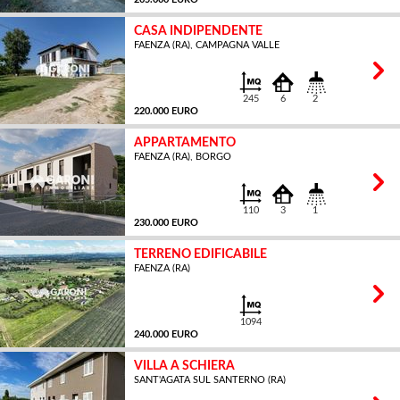
CASA INDIPENDENTE
FAENZA (RA), CAMPAGNA VALLE
MQ
245
6
2
220.000 EURO
APPARTAMENTO
FAENZA (RA), BORGO
MQ
110
3
1
230.000 EURO
TERRENO EDIFICABILE
FAENZA (RA)
MQ
1094
240.000 EURO
VILLA A SCHIERA
SANT'AGATA SUL SANTERNO (RA)
MQ