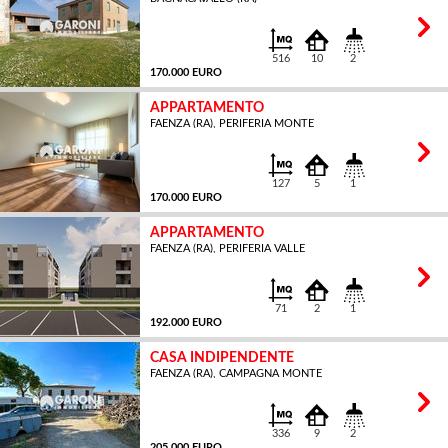
MQ
516
10
2
170.000 EURO
APPARTAMENTO
FAENZA (RA), PERIFERIA MONTE
MQ
127
5
1
170.000 EURO
APPARTAMENTO
FAENZA (RA), PERIFERIA VALLE
MQ
71
2
1
192.000 EURO
CASA INDIPENDENTE
FAENZA (RA), CAMPAGNA MONTE
MQ
336
9
2
205.000 EURO