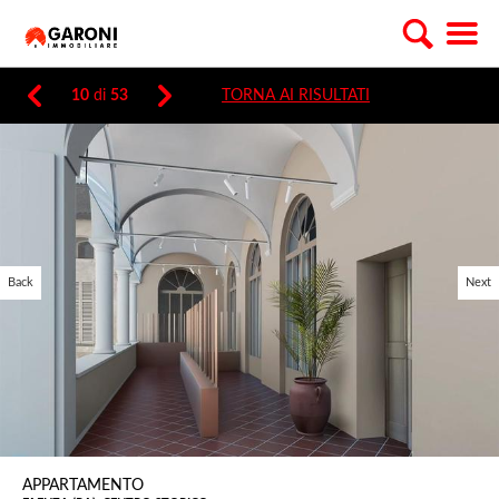
10
di
53
TORNA AI RISULTATI
Back
Next
APPARTAMENTO