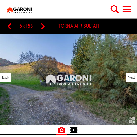
6
di
53
TORNA AI RISULTATI
Back
Next