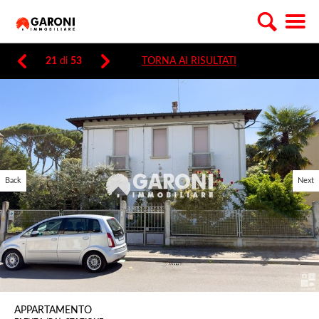
21
di
53
TORNA AI RISULTATI
Back
Next
APPARTAMENTO