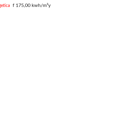
f
175,00 k
w
h/m²
y
getica