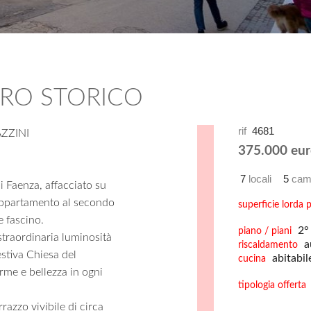
TRO STORICO
rif
4681
ZZINI
375.000 eur
7
locali
5
cam
di Faenza, affacciato su
ppartamento al secondo
superficie lorda p
 fascino.
2° 
piano / piani
straordinaria luminosità
a
riscaldamento
estiva Chiesa del
abitabil
cucina
me e bellezza in ogni
tipologia offerta
rrazzo vivibile di circa