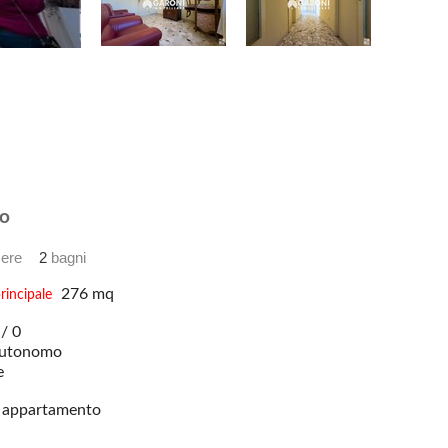
o
ere
2
bagni
276 mq
rincipale
/ 0
utonomo
e
appartamento