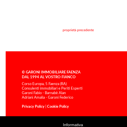
proprietà precedente
© GARONI IMMOBILIARE FAENZA
DAL 1994 AL VOSTRO FIANCO
Corso Europa, 5 Faenza (RA)
Consulenti immobiliari e Periti Esperti
Garoni Fabio - Barnabè Alan
Adriani Amalia - Garoni Federico
Privacy Policy
|
Cookie Policy
Informativa