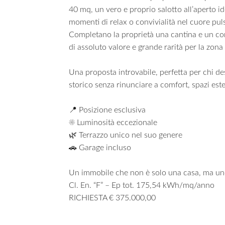
40 mq, un vero e proprio salotto all’aperto id
momenti di relax o convivialità nel cuore puls
Completano la proprietà una cantina e un c
di assoluto valore e grande rarità per la zona 
Una proposta introvabile, perfetta per chi des
storico senza rinunciare a comfort, spazi ester
📍 Posizione esclusiva
☀️ Luminosità eccezionale
🌿 Terrazzo unico nel suo genere
🚗 Garage incluso
Un immobile che non è solo una casa, ma uno s
Cl. En. “F” – Ep tot. 175,54 kWh/mq/anno
RICHIESTA € 375.000,00