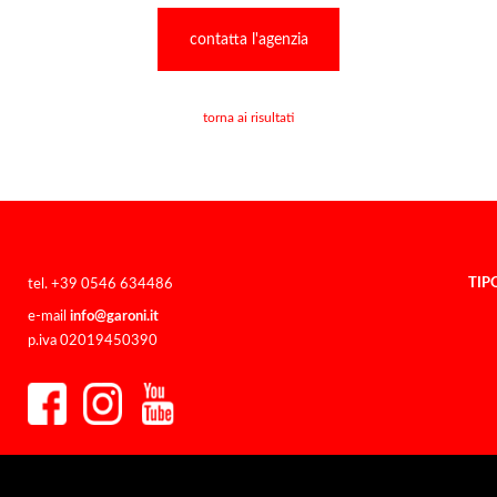
contatta l'agenzia
torna ai risultati
TIP
tel. +39 0546 634486
e-mail
info@garoni.it
p.iva 02019450390