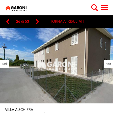
26
di
53
TORNA AI RISULTATI
Back
Next
VILLA A SCHIERA