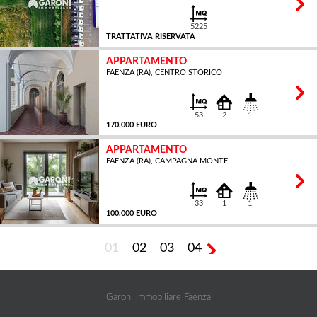
5225
TRATTATIVA RISERVATA
APPARTAMENTO
FAENZA (RA), CENTRO STORICO
MQ
53
2
1
170.000 EURO
APPARTAMENTO
FAENZA (RA), CAMPAGNA MONTE
MQ
33
1
1
100.000 EURO
01
02
03
04
MQ
Garoni Immobiliare Faenza