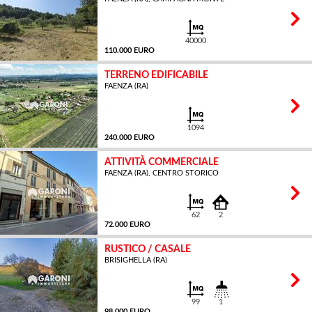
MQ
40000
110.000 EURO
TERRENO EDIFICABILE
FAENZA (RA)
MQ
1094
240.000 EURO
ATTIVITÀ COMMERCIALE
FAENZA (RA), CENTRO STORICO
MQ
62
2
72.000 EURO
RUSTICO / CASALE
BRISIGHELLA (RA)
MQ
99
1
98.000 EURO