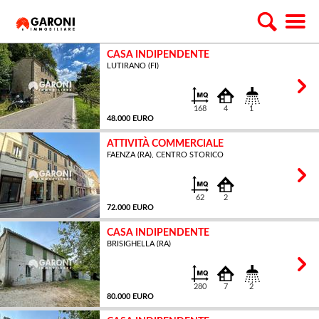
CASA INDIPENDENTE
LUTIRANO (FI)
168
4
1
48.000 EURO
ATTIVITÀ COMMERCIALE
FAENZA (RA), CENTRO STORICO
MQ
62
2
72.000 EURO
CASA INDIPENDENTE
BRISIGHELLA (RA)
MQ
280
7
2
80.000 EURO