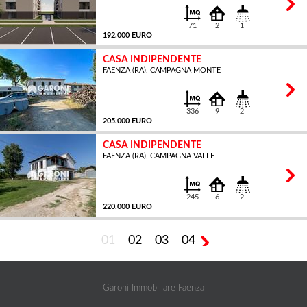
71
2
1
192.000 EURO
CASA INDIPENDENTE
FAENZA (RA), CAMPAGNA MONTE
MQ
336
9
2
205.000 EURO
CASA INDIPENDENTE
FAENZA (RA), CAMPAGNA VALLE
MQ
245
6
2
220.000 EURO
01
02
03
04
MQ
Garoni Immobiliare Faenza