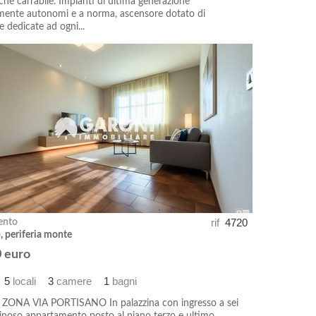
he carrabile. Impianti di ultima generazione
ente autonomi e a norma, ascensore dotato di
e dedicate ad ogni...
rif
4720
ento
), periferia monte
 euro
5
locali
3
camere
1
bagni
ZONA VIA PORTISANO In palazzina con ingresso a sei