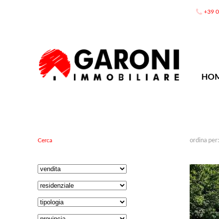
+39 
HO
ordina per
Cerca