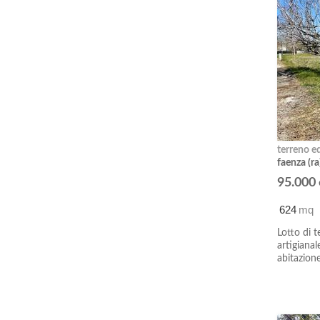
terreno ed
faenza (ra
95.000
624
mq
Lotto di t
artigiana
abitazion