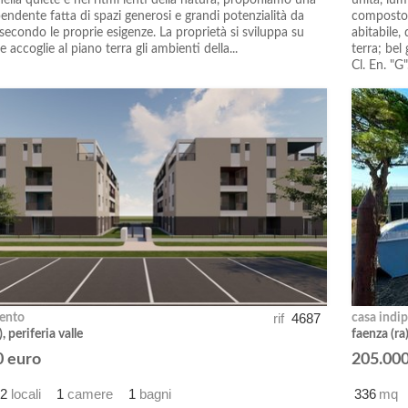
ella quiete e nei ritmi lenti della natura, proponiamo una
unità, lu
endente fatta di spazi generosi e grandi potenzialità da
composto 
secondo le proprie esigenze. La proprietà si sviluppa su
abitabile,
 e accoglie al piano terra gli ambienti della...
terra; bel
Cl. En. "G".
rif
4687
ento
casa indi
, periferia valle
faenza (r
0 euro
205.000
2
locali
1
camere
1
bagni
336
mq