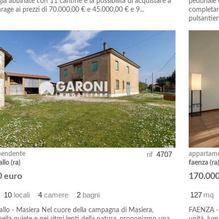
già abbinate con 11 cantine e la possibilità di acquistare a
pedonale c
rage ai prezzi di 70.000,00 € e 45.000,00 € e 9...
completam
pulsantier
rif
4707
pendente
appartam
lo (ra)
faenza (ra
0 euro
170.000
10
locali
4
camere
2
bagni
127
mq
llo - Masiera Nel cuore della campagna di Masiera,
FAENZA - 