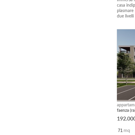
immersa n
casa indip
plasmare 
due livelli
appartam
faenza (ra)
192.00
71
mq