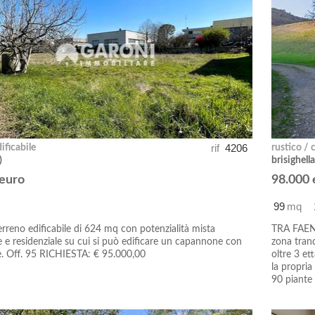
rif
4206
ificabile
rustico / 
)
brisighella
 euro
98.000 
99
mq
erreno edificabile di 624 mq con potenzialità mista
TRA FAENZ
le e residenziale su cui si può edificare un capannone con
zona tranq
e. Off. 95 RICHIESTA: € 95.000,00
oltre 3 et
la propria
90 piante d