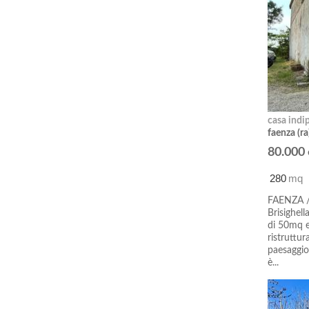
casa indi
faenza (ra
80.000
280
mq
FAENZA / 
Brisighell
di 50mq e 
ristruttur
paesaggio
è...