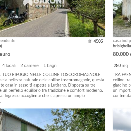
rif
4505
pendente
casa indi
i)
brisighella
 euro
80.000 
4
locali
2
camere
1
bagni
280
mq
IL TUO RIFUGIO NELLE COLLINE TOSCOROMAGNOLE
TRA FAENZ
ella bellezza naturale delle colline toscoromagnole, questa
colline tr
te casa in sasso ti aspetta a Lutirano. Disposta su tre
giardino p
ffre un perfetto equilibrio tra tradizione e comfort moderno.
un'importa
ra: Ingresso accogliente che si apre su un ampio
contenuta 
...