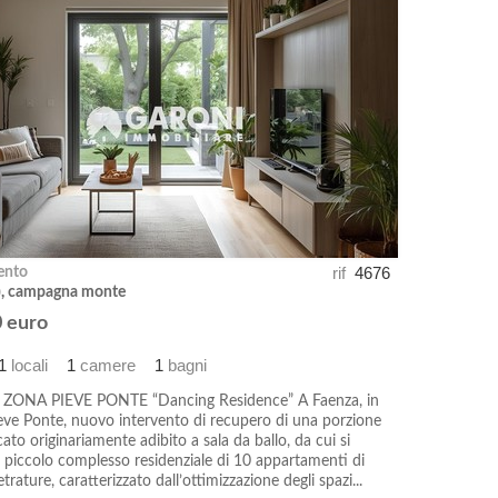
rif
4676
ento
a), campagna monte
 euro
1
locali
1
camere
1
bagni
 ZONA PIEVE PONTE “Dancing Residence” A Faenza, in
ieve Ponte, nuovo intervento di recupero di una porzione
cato originariamente adibito a sala da ballo, da cui si
 piccolo complesso residenziale di 10 appartamenti di
trature, caratterizzato dall’ottimizzazione degli spazi...