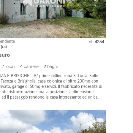
rif
4354
pendente
 (ra)
euro
7
locali
4
camere
2
bagni
A E BRISIGHELLA/ prime colline zona S. Lucia. Sulle
a Faenza e Brisighella, casa colonica di oltre 200mq con
rivato, garage di 50mq e servizi. Il fabbricato necessita di
nte ristrutturazione, ma la posizione, la dimensione
ed il paesaggio rendono la casa interessante ed unica....