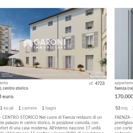
rif
4723
ento
appartam
), centro storico
faenza (ra
0 euro
170.000
1
locali
1
camere
1
bagni
53
mq
 CENTRO STORICO Nel cuore di Faenza restauro di un
FAENZA -
nte palazzo in centro storico, in posizione comoda, con
prestigios
omfort di una casa moderna. All’interno nascono 17 unità
con corte 