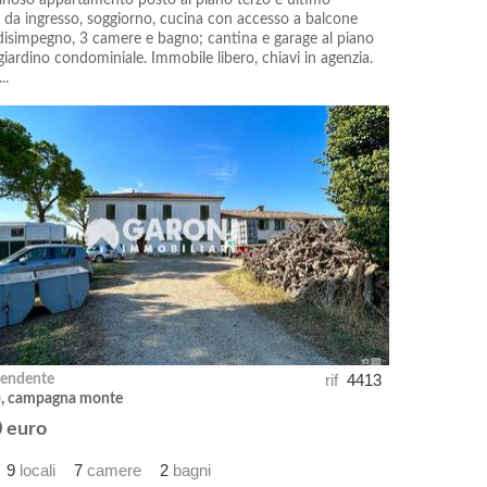
minoso appartamento posto al piano terzo e ultimo
da ingresso, soggiorno, cucina con accesso a balcone
 disimpegno, 3 camere e bagno; cantina e garage al piano
 giardino condominiale. Immobile libero, chiavi in agenzia.
..
rif
4413
pendente
a), campagna monte
 euro
9
locali
7
camere
2
bagni