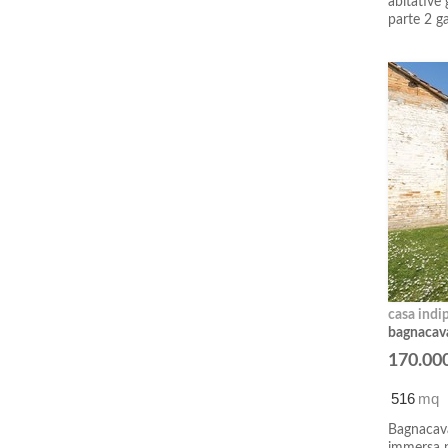
abitative 
parte 2 ga
casa indi
bagnacaval
170.00
516
mq
Bagnacava