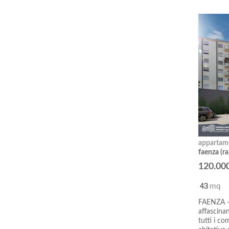
appartam
faenza (ra
120.00
43
mq
FAENZA –
affascina
tutti i c