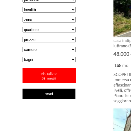
casa indi
lutirano (f
48.000
168
mq
visualizza
SCOPRI 
53
immobili
Immersa n
affascinan
livelli, o
reset
Piano Ter
soggiorno,