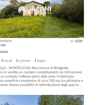
rif
4709
pendente
 (ra)
euro
5
locali
3
camere
1
bagni
LLA - MONTECCHIO Nel comune di Brisighella,
o in vendita un casolare completamente da ristrutturare,
n un contesto collinare tipico della zona. Il fabbricato
na superficie complessiva di circa 230 mq tra abitazione e
frendo diverse possibilità di redistribuzione degli spazi in...