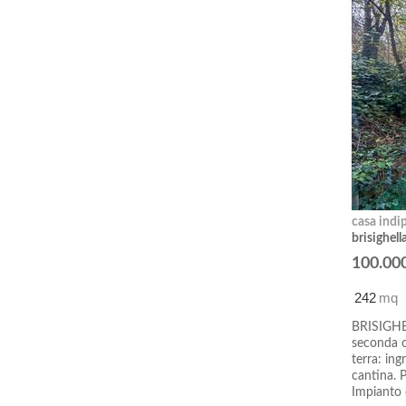
casa indi
brisighella
100.00
242
mq
BRISIGHEL
seconda c
terra: ing
cantina. 
Impianto 