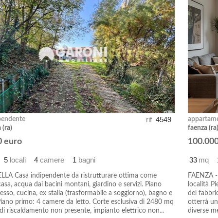
rif
4549
pendente
appartam
 (ra)
faenza (r
0 euro
100.000
5
locali
4
camere
1
bagni
33
mq
LA Casa indipendente da ristrutturare ottima come
FAENZA -
asa, acqua dai bacini montani, giardino e servizi. Piano
località P
resso, cucina, ex stalla (trasformabile a soggiorno), bagno e
del fabbri
Piano primo: 4 camere da letto. Corte esclusiva di 2480 mq
otterrà un
di riscaldamento non presente, impianto elettrico non...
diverse me