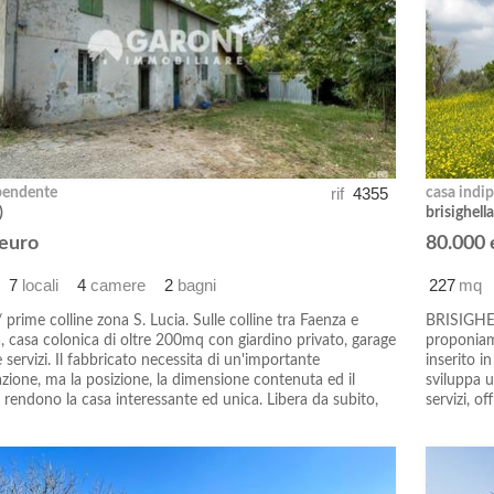
rif
4355
pendente
casa indi
)
brisighella
 euro
80.000 
7
locali
4
camere
2
bagni
227
mq
prime colline zona S. Lucia. Sulle colline tra Faenza e
BRISIGHE
a, casa colonica di oltre 200mq con giardino privato, garage
proponiam
servizi. Il fabbricato necessita di un'importante
inserito i
azione, ma la posizione, la dimensione contenuta ed il
sviluppa u
 rendono la casa interessante ed unica. Libera da subito,
servizi, of