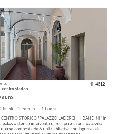
rif
4612
ento
), centro storico
 euro
2
locali
1
camere
1
bagni
 CENTRO STORICO "PALAZZO LADERCHI - BANDINI" In
o palazzo storico intervento di recupero di una palazzina
interna composta da 6 unità abitative con ingresso sia