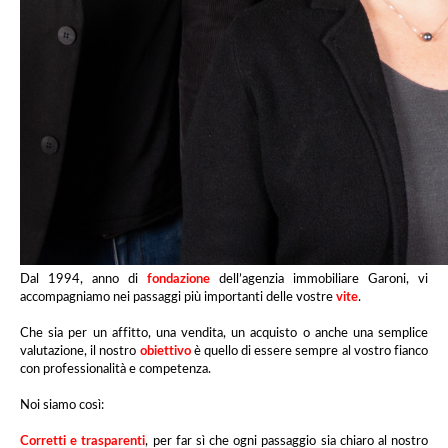
Dal 1994, anno di
fondazione
dell’agenzia immobiliare Garoni, vi
accompagniamo nei passaggi più importanti delle vostre
vite
.
Che sia per un affitto, una vendita, un acquisto o anche una semplice
valutazione, il nostro
obiettivo
è quello di essere sempre al vostro fianco
con professionalità e competenza.
Noi siamo così:
Corretti e trasparenti
,
per far sì che ogni passaggio sia chiaro al nostro