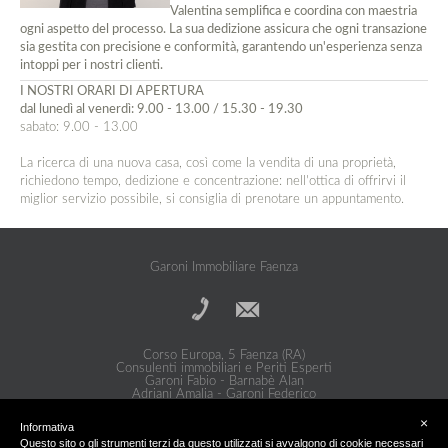
Valentina semplifica e coordina con maestria
ogni aspetto del processo. La sua dedizione assicura che ogni transazione
sia gestita con precisione e conformità, garantendo un'esperienza senza
intoppi per i nostri clienti.
I NOSTRI ORARI DI APERTURA
dal lunedì al venerdì: 9.00 - 13.00 / 15.30 - 19.30
sabato: 9.00 - 13.00
La ricerca di una nuova casa, così come la vendita di una proprietà,
richiedono tempo, dedizione e concentrazione: nell'ottica di offrirvi il
miglior servizio possibile, si consiglia di prenotare un appuntamento.
Garoni Immobiliare Faenza
Corso Europa, 5 Faenza (RA)
Consulenti immobiliari e Periti Esperti
Garoni Fabio - Barnabè Alan
Adriani Amalia - Garoni Federico
Privacy Policy
|
Cookie Policy
×
Informativa
Questo sito o gli strumenti terzi da questo utilizzati si avvalgono di cookie necessari