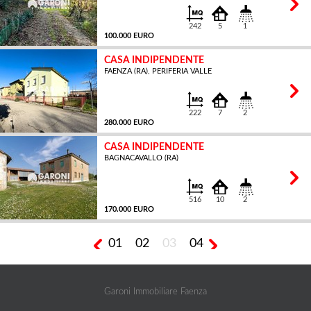
242
5
1
100.000 EURO
CASA INDIPENDENTE
FAENZA (RA), PERIFERIA VALLE
MQ
222
7
2
280.000 EURO
CASA INDIPENDENTE
BAGNACAVALLO (RA)
MQ
516
10
2
170.000 EURO
01
02
03
04
MQ
Garoni Immobiliare Faenza