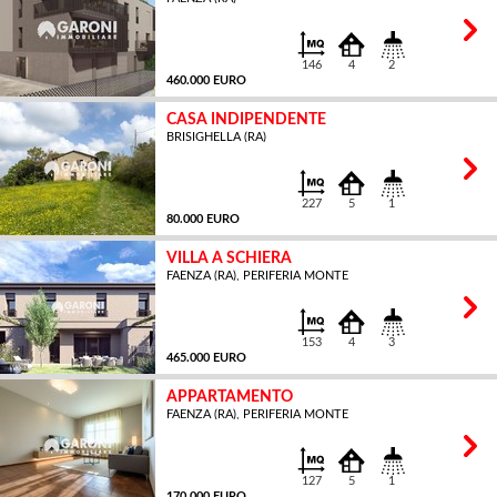
MQ
146
4
2
460.000 EURO
CASA INDIPENDENTE
BRISIGHELLA (RA)
MQ
227
5
1
80.000 EURO
VILLA A SCHIERA
FAENZA (RA), PERIFERIA MONTE
MQ
153
4
3
465.000 EURO
APPARTAMENTO
FAENZA (RA), PERIFERIA MONTE
MQ
127
5
1
170.000 EURO