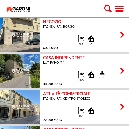
NEGOZIO
FAENZA (RA), BORGO
50
3
600 EURO
CASA INDIPENDENTE
LUTIRANO (FI)
MQ
168
4
1
48.000 EURO
ATTIVITÀ COMMERCIALE
FAENZA (RA), CENTRO STORICO
MQ
62
2
72.000 EURO