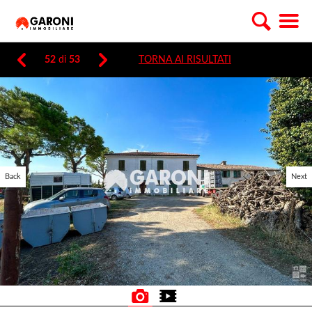
52
di
53
TORNA AI RISULTATI
Back
Next