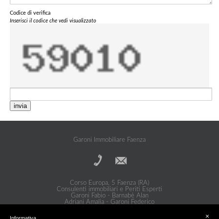
Codice di verifica
Inserisci il codice che vedi visualizzato
invia
Garoni Immobiliare Faenza
Corso Europa, 5 Faenza (RA)
Consulenti immobiliari e Periti Esperti
Garoni Fabio - Barnabè Alan
Adriani Amalia - Garoni Federico
Privacy Policy
|
Cookie Policy
×
Informativa