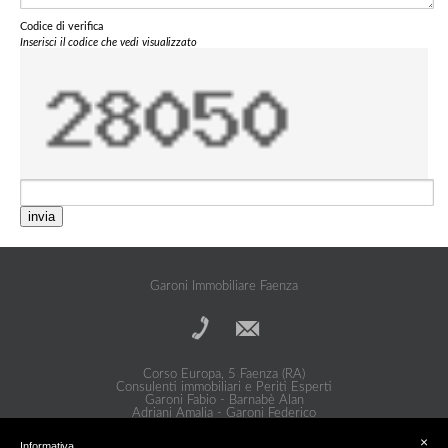
Codice di verifica
Inserisci il codice che vedi visualizzato
invia
Garoni Immobiliare Faenza
Corso Europa, 5 Faenza (RA)
Consulenti immobiliari e Periti Esperti
Garoni Fabio - Barnabè Alan
Adriani Amalia - Garoni Federico
Privacy Policy
|
Cookie Policy
×
Informativa