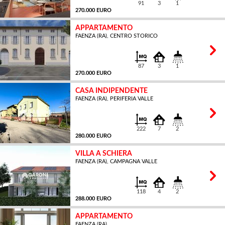
91
3
1
270.000 EURO
APPARTAMENTO
FAENZA (RA), CENTRO STORICO
MQ
87
3
1
270.000 EURO
CASA INDIPENDENTE
FAENZA (RA), PERIFERIA VALLE
MQ
222
7
2
280.000 EURO
VILLA A SCHIERA
FAENZA (RA), CAMPAGNA VALLE
MQ
118
4
2
288.000 EURO
APPARTAMENTO
FAENZA (RA)