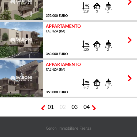
119
3
1
355.000 EURO
APPARTAMENTO
FAENZA (RA)
MQ
120
3
2
360.000 EURO
APPARTAMENTO
FAENZA (RA)
MQ
117
3
2
360.000 EURO
01
02
03
04
MQ
Garoni Immobiliare Faenza